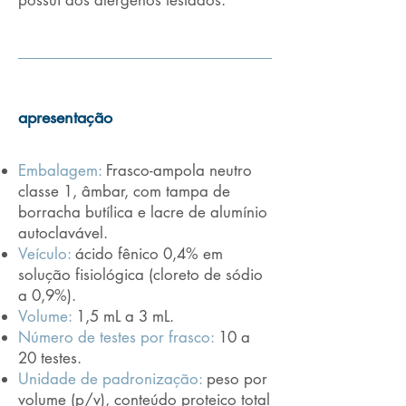
possui aos alérgenos testados.
apresentação
Embalagem:
Frasco-ampola neutro
classe 1, âmbar, com tampa de
borracha butílica e lacre de alumínio
autoclavável.
Veículo:
ácido fênico 0,4% em
solução fisiológica (cloreto de sódio
a 0,9%).
Volume:
1,5 mL a 3 mL.
Número de testes por frasco:
10 a
20 testes.
Unidade de padronização:
peso por
volume (p/v), conteúdo proteico total