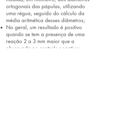
ortogonais das pápulas, utilizando
uma régua, seguido do cálculo da
média aritmética desses diâmetros;
No geral, um resultado é positivo
quando se tem a presença de uma
reação 2 a 3 mm maior que a
observada no controle negativo;
Alguns médicos utilizam um formato
de classificação da reação resultante
do teste usando cruzes, como: (+)
reação fraca: pápula ligeiramente
maior que o controle negativo e
eritema discreto; (++) reação
moderada: pápula com o dobro do
tamanho do controle negativo e
eritema acentuado; (+++) reação
forte: pápula maior que o dobro do
tamanho do controle negativo, com
aproximadamente 1 cm de diâmetro;